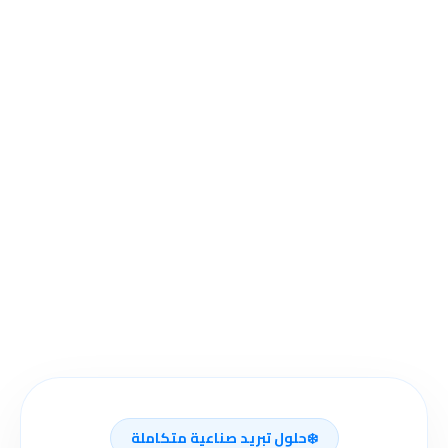
❄️
حلول تبريد صناعية متكاملة