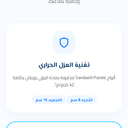
وحماية بضاعتك
تقنية العزل الحراري
ألواح Sandwich Panels محقونة بمادة البولي يوريثان بكثافة
42 كجم/م³.
التبريد: 8 سم
التجميد: 15 سم