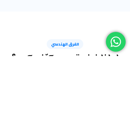
الفرق الهندسي
لماذا غرف تبريد مكيّف.كوم؟
هناك فرق شاسع بين "مخزن بارد" وبين "منظومة تبريد ذكية" تحمي
استثماراتك من التلف وهدر الطاقة.
التصميم التقليدي
تسريب حراري مستمر
❌