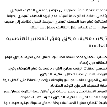
تقدم
Mokaiaf
حلولاً تضمن
اعلى درجة بروده في المكيف المركزي
بأقصى كفاءة. نعالج كافة
اسباب عدم تبريد المكيف المركزي
بصيانة
استباقية تمنع
رموز المكيف المركزي
المزعجة، لنحول نظامك إلى
مكيف
مركزي موفر للطاقه
يقلل التكاليف ويطيل عمر الجهاز.
تركيب مكيف مركزي وفق المعايير الهندسية
العالمية
حساب الأحمال:
نحدد السعة المناسبة لضمان عمل
مكيف مركزي موفر
للطاقه
دون إجهاد.
تصميم الدكتات:
تركيب مجاري الهواء بانسيابية تمنع الضوضاء وتوزع
البرودة بانتظام لتجنب
اعطال المكيف المركزي
.
العزل الحراري:
نغلف المواسير والوصلات بإحكام للحفاظ على
افضل درجة
حرارة للمكيف المركزي لتوفير الكهرباء
.
الموقع الاستراتيجي:
وضع الوحدات في أماكن جيدة التهوية لضمان عدم
ارتفاع الحرارة لكي لا
المكيف المركزي يصرف كهرباء
مفرطة.
ضبط النظام:
معايرة الحساسات بدقة لضمان سهولة
كيفيه ضبط درجة