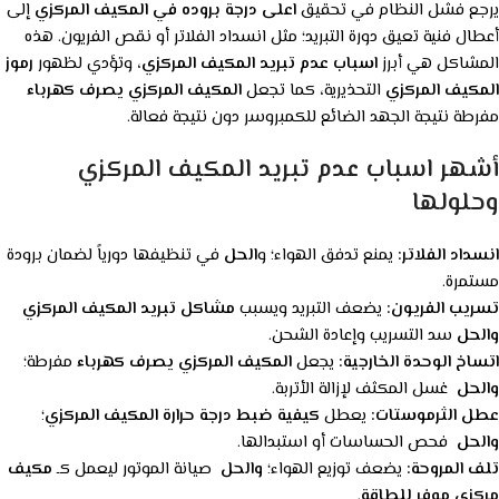
يرجع فشل النظام في تحقيق
اعلى درجة بروده في المكيف المركزي
إلى
أعطال فنية تعيق دورة التبريد؛ مثل انسداد الفلاتر أو نقص الفريون. هذه
المشاكل هي أبرز
اسباب عدم تبريد المكيف المركزي
، وتؤدي لظهور
رموز
المكيف المركزي
التحذيرية، كما تجعل
المكيف المركزي يصرف كهرباء
مفرطة نتيجة الجهد الضائع للكمبروسر دون نتيجة فعالة.
أشهر اسباب عدم تبريد المكيف المركزي
وحلولها
انسداد الفلاتر:
يمنع تدفق الهواء؛ و
الحل
في تنظيفها دورياً لضمان برودة
مستمرة.
تسريب الفريون:
يضعف التبريد ويسبب
مشاكل تبريد المكيف المركزي
والحل
سد التسريب وإعادة الشحن.
اتساخ الوحدة الخارجية:
يجعل
المكيف المركزي يصرف كهرباء
مفرطة؛
والحل
غسل المكثف لإزالة الأتربة.
عطل الثرموستات:
يعطل
كيفية ضبط درجة حرارة المكيف المركزي
؛
والحل
فحص الحساسات أو استبدالها.
تلف المروحة:
يضعف توزيع الهواء؛
والحل
صيانة الموتور ليعمل كـ
مكيف
مركزي موفر للطاقة
.