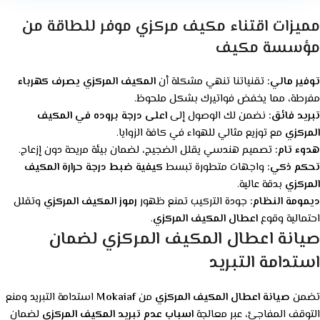
مميزات اقتناء مكيف مركزي موفر للطاقة من
مؤسسة مكيف
توفير مالي:
تقنياتنا تنهي مشكلة أن
المكيف المركزي يصرف كهرباء
مفرطة، مما يخفض فواتيرك بشكل ملحوظ.
تبريد فائق:
نضمن لك الوصول إلى
اعلى درجة بروده في المكيف
المركزي
مع توزيع مثالي للهواء في كافة الزوايا.
هدوء تام:
تصميم هندسي يقلل الضجيج، لضمان بيئة مريحة دون إزعاج.
تحكم ذكي:
واجهات متطورة تبسط
كيفية ضبط درجة حرارة المكيف
المركزي
بدقة عالية.
ديمومة النظام:
جودة التركيب تمنع ظهور
رموز المكيف المركزي
وتقلل
احتمالية وقوع
اعطال المكيف المركزي
.
صيانة اعطال المكيف المركزي لضمان
استدامة التبريد
تضمن
صيانة اعطال المكيف المركزي
من
Mokaiaf
استدامة التبريد ومنع
التوقف المفاجئ، عبر معالجة
اسباب عدم تبريد المكيف المركزي
لضمان