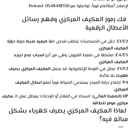
لإصلاح أعطالكم فوراً، تواصلوا مع Mokaiaf:
0548418330
فك رموز المكيف المركزي وفهم رسائل
الأعطال الرقمية
E1/E2:
خلل في الحساسات؛ يتطلب فحص دقة
كيفيه ضبط درجة حرارة
المكيف المركزي
.
E4/E5:
مشكلة في ضغط الفريون؛ وهي من أبرز
اسباب عدم تبريد
المكيف المركزي
.
F1/F2:
عطل في اللوحة الإلكترونية؛ قد يجعل
المكيف المركزي يصرف
كهرباء
بلا فائدة.
P4:
ارتفاع حرارة المبخر؛ يستدعي الصيانة فوراً لمنع
اعطال المكيف
المركزي
.
HP (الضغط العالي):
انسداد في الفلاتر أو الوحدات؛ يعطل عمل الـ
مكيف
مركزي موفر للطاقة
.
لماذا المكيف المركزي يصرف كهرباء بشكل
مبالغ فيه؟