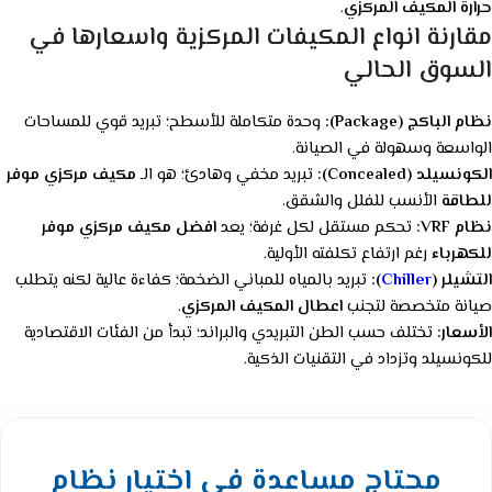
حرارة المكيف المركزي
.
مقارنة انواع المكيفات المركزية واسعارها في
السوق الحالي
نظام الباكج (Package):
وحدة متكاملة للأسطح؛ تبريد قوي للمساحات
الواسعة وسهولة في الصيانة.
الكونسيلد (Concealed):
تبريد مخفي وهادئ؛ هو الـ
مكيف مركزي موفر
للطاقة
الأنسب للفلل والشقق.
نظام VRF:
تحكم مستقل لكل غرفة؛ يعد
افضل مكيف مركزي موفر
للكهرباء
رغم ارتفاع تكلفته الأولية.
التشيلر (
Chiller
):
تبريد بالمياه للمباني الضخمة؛ كفاءة عالية لكنه يتطلب
صيانة متخصصة لتجنب
اعطال المكيف المركزي
.
الأسعار:
تختلف حسب الطن التبريدي والبراند؛ تبدأ من الفئات الاقتصادية
للكونسيلد وتزداد في التقنيات الذكية.
محتاج مساعدة في اختيار نظام