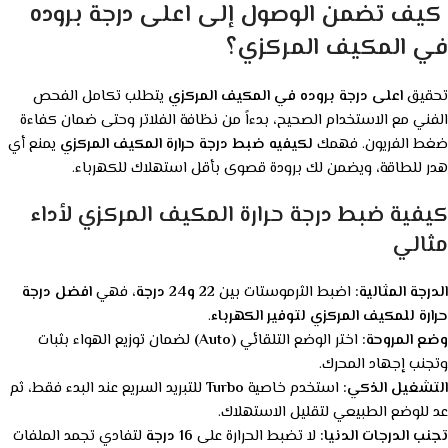
كيف تضمن الوصول إلى اعلى درجة بروده
في المكيف المركزي؟
تحقيق
اعلى درجة بروده في المكيف المركزي
يتطلب تكامل الفحص
الفني مع الاستخدام الصحيح، بدءاً من نظافة الفلاتر وحتى ضمان كفاءة
ضغط الفريون. فهمك
لكيفيه ضبط درجة حرارة المكيف المركزي
يمنع أي
هدر للطاقة، ويضمن لك برودة قصوى بأقل استهلاك للكهرباء.
كيفية ضبط درجة حرارة المكيف المركزي لأداء
مثالي
الدرجة المثالية:
اضبط الثرموستات بين
22 و24 درجة
، فهي
افضل درجة
حرارة للمكيف المركزي لتوفير الكهرباء
.
وضع المروحة:
اختر الوضع التلقائي
(Auto)
لضمان توزيع الهواء بثبات
وتجنب إجهاد المحرك.
التشغيل الذكي:
استخدم خاصية
Turbo
للتبريد السريع عند البدء فقط، ثم
عد للوضع الطبيعي لتقليل الاستهلاك.
تجنب الدرجات الدنيا:
لا تضبط الحرارة على
16 درجة
لتفادي تجمد الملفات