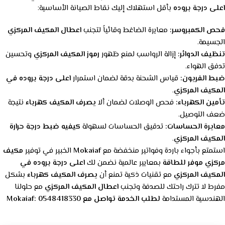
اعلى درجة بروده
بأقل استهلاك إليك نقاط الصيانة الأساسية:
فحص الكمبروسر:
معايرة الضاغط وقائياً لتجنب
اعطال المكيف المركزي
الجسيمة.
تنظيف الدوائر:
إزالة الرواسب لمنع ظهور
رموز المكيف المركزي
وتحسين
تدفق الهواء.
ضبط الفريون:
قياس الشحنة بدقة لضمان استمرار
اعلى درجة بروده في
المكيف المركزي
.
تأمين الكهرباء:
فحص الوصلات لضمان ألا
يصرف المكيف كهرباء
نتيجة
ضعف التوصيل.
معايرة الحساسات:
تدقيق الحساسات لسهولة
كيفيه ضبط درجة حرارة
المكيف المركزي
.
استمتع بأجواء باردة وفواتير منخفضة مع
Mokaiaf
الخبير في توفير
مكيف
مركزي موفر للطاقة
بمعايير عالمية نضمن لك
اعلى درجة بروده في
المكيف المركزي
مع تقنيات ذكية تمنع أن
يصرف المكيف كهرباء
بشكل
مفرط لا تترك راحتك للصدفة وتجنب
اعطال المكيف المركزي
مع حلولنا
الهندسية المستدامة
لطلب الخدمة تواصل مع Mokaiaf: 0548418330