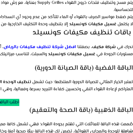
للحساسية.
يتم ضغط مواسير الصرف بالهواء أو الماء للتأكد من عدم وجود أي انسدادات
لا يكتمل
غسيل مكيفات كونسيلد
إلا بتنظيف وحدة التكثيف الخارجية من 
باقات تنظيف مكيفات كونسيلد
ندرك في
شركة مكيف
، بصفتنا
افضل شركة تنظيف مكيفات بالرياض
، 
مستويات الجودة في
غسيل مكيفات كونسيلد
والسبلت، لتناسب ميزانيتك 
الباقة الفضية (باقة الصيانة الدورية)
تعتبر الخيار المثالي للصيانة الدورية المنتظمة؛ حيث تشمل
تنظيف الوحدة الد
المتراكم لإعادة الهواء النقي وتحسين كفاءة التبريد بسرعة وفعالية، وهي
اطلب الباقة
الباقة الذهبية (باقة الصحة والتعقيم)
صُممت هذه الباقة للعائلات التي تهتم بجودة الهواء؛ فهي تشمل كافة مميز
شاملة
للوحدة والمجاري الهوائية، تضمن لك هذه الباقة بيئة صحية آمنة وخال