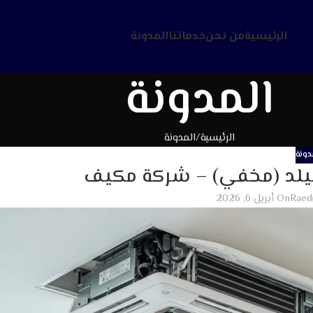
الرئيسية
من نحن
خدماتنا
المدونة
المدونة
الرئيسية
المدونة
دونة
لد (مخفي) – شركة مكيف
Raed
On أبريل 6, 2026