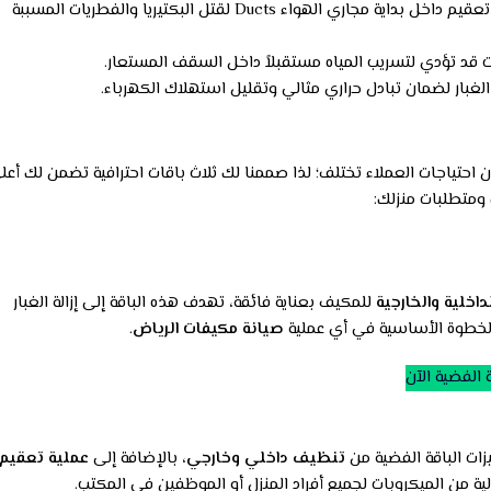
يتم مسح وتنظيف فتحات خروج الهواء Supply Grilles بعناية، مع رش مواد تعقيم داخل بداية مجاري الهواء Ducts لقتل البكتيريا والفطريات المسببة
 قد تؤدي لتسريب المياه مستقبلاً داخل السقف المستعار.
الغبار لضمان تبادل حراري مثالي وتقليل استهلاك الكهرباء.
أن احتياجات العملاء تختلف؛ لذا صممنا لك ثلاث باقات احترافية تضمن لك أعل
ومتطلبات منزلك:
اخلية والخارجية
للمكيف بعناية فائقة، تهدف هذه الباقة إلى إزالة الغبار
 الخطوة الأساسية في أي عملية
صيانة مكيفات الرياض
.
 الفضية الآن
ات الباقة الفضية من
تنظيف داخلي وخارجي
، بالإضافة إلى
عملية تعقيم
ية من الميكروبات لجميع أفراد المنزل أو الموظفين في المكتب.