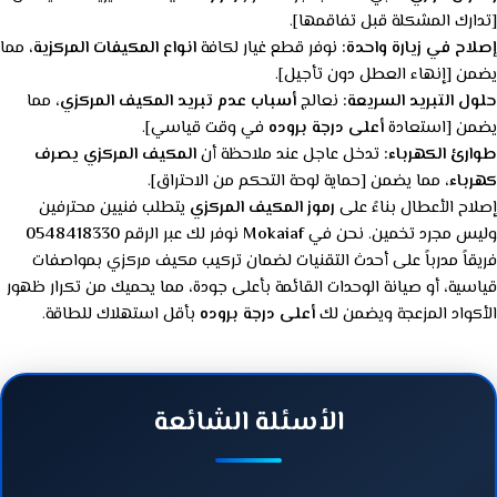
[تدارك المشكلة قبل تفاقمها].
إصلاح في زيارة واحدة:
نوفر قطع غيار لكافة
انواع المكيفات المركزية
، مما
يضمن [إنهاء العطل دون تأجيل].
حلول التبريد السريعة:
نعالج
أسباب عدم تبريد المكيف المركزي
، مما
يضمن [استعادة
أعلى درجة بروده
في وقت قياسي].
طوارئ الكهرباء:
تدخل عاجل عند ملاحظة أن
المكيف المركزي يصرف
كهرباء
، مما يضمن [حماية لوحة التحكم من الاحتراق].
إصلاح الأعطال بناءً على
رموز المكيف المركزي
يتطلب فنيين محترفين
وليس مجرد تخمين. نحن في
Mokaiaf
نوفر لك عبر الرقم
0548418330
فريقاً مدرباً على أحدث التقنيات لضمان تركيب مكيف مركزي بمواصفات
قياسية، أو صيانة الوحدات القائمة بأعلى جودة، مما يحميك من تكرار ظهور
الأكواد المزعجة ويضمن لك
أعلى درجة بروده
بأقل استهلاك للطاقة.