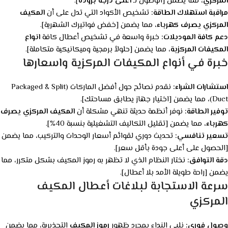
المركزي
، مما يضمن [الوصول لـ
أعلى درجة بروده
].
مراقبة استهلاك الطاقة:
تشخيص الأكواد التي تدل على أن
المكيف
المركزي يصرف كهرباء
، مما يضمن [خفض فواتيرك الشهرية].
دعم كافة الموديلات:
خبرة واسعة في تشخيص أعطال كافة
انواع
المكيفات المركزية
، مما يضمن [حلولاً برمجية وميكانيكية متكاملة].
خبرة في أنواع المكيفات المركزية واسعارها
استشارات الشراء:
نقدم نصائح حول أفضل الماركات (Packaged & Split
Duct)، مما يضمن [اختيار جهاز يطابق مساحتك].
توفير الطاقة:
نوفر أنظمة حديثة تنهي مشكلة أن
المكيف المركزي يصرف
كهرباء
، مما يضمن [تقليل التكاليف التشغيلية بنسبة 40%].
تسعير تنافسي:
تحديث دوري لقوائم أسعار الوحدات والتركيب، مما يضمن
[الحصول على أعلى جودة بأقل سعر].
دقة التوافق:
نختار النظام الذي لا تظهر به رموز المكيف
بشكل متكرر، مما
يضمن [راحة طويلة الأمد بلا أعطال].
سرعة الاستجابة لبلاغات أعطال المكيف
المركزي
وصول فوري:
نلبي النداء بمجرد ظهور
رموز المكيف
التحذيرية، مما يضمن