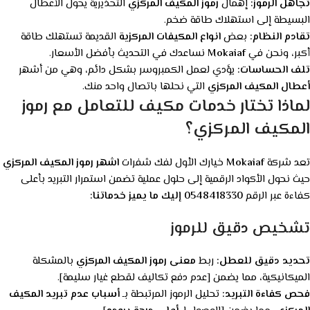
تجاهل الرموز:
إهمال
رموز المكيف المركزي
التحذيرية يحول الأعطال
البسيطة إلى استهلاك طاقة ضخم.
تقادم النظام:
بعض
انواع المكيفات المركزية
القديمة تستهلك طاقة
أكبر، ونحن في
Mokaiaf
نساعدك في التحديث بأفضل الأسعار.
تلف الحساسات:
يؤدي لعمل الكمبروسر بشكل دائم، وهي من أشهر
أعطال المكيف المركزي
التي نحلها باتصال واحد منك.
لماذا تختار خدمات مكيف للتعامل مع رموز
المكيف المركزي؟
تعد شركة
Mokaiaf
خيارك الأول لفك شفرات
اشهر رموز المكيف المركزي
حيث نحول الأكواد الرقمية إلى حلول عملية تضمن استمرار التبريد بأعلى
كفاءة عبر الرقم
0548418330
إليك ما يميز خدماتنا:
تشخيص دقيق للرموز
تحديد دقيق للعطل:
ربط
معنى رموز المكيف المركزي
بالمشكلة
الميكانيكية، مما يضمن [عدم دفع تكاليف لقطع غيار سليمة].
فحص كفاءة التبريد:
تحليل الرموز المرتبطة بـ
أسباب عدم تبريد المكيف